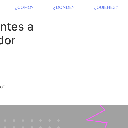
¿CÓMO?
¿DÓNDE?
¿QUIÉNES?
ntes a
dor
to”